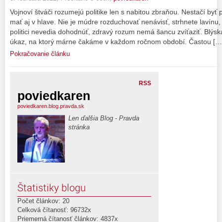
Vojnoví štváči rozumejú politike len s nabitou zbraňou. Nestačí byť
mať aj v hlave. Nie je múdre rozduchovať nenávisť, strhnete lavínu
politici nevedia dohodnúť, zdravý rozum nemá šancu zvíťaziť. Blýska
úkaz, na ktorý márne čakáme v každom ročnom období. Častou […
Pokračovanie článku
RSS
poviedkaren
poviedkaren.blog.pravda.sk
Len ďalšia Blog - Pravda
stránka
Štatistiky blogu
Počet článkov: 20
Celková čítanosť: 96732x
Priemerná čítanosť článkov: 4837x