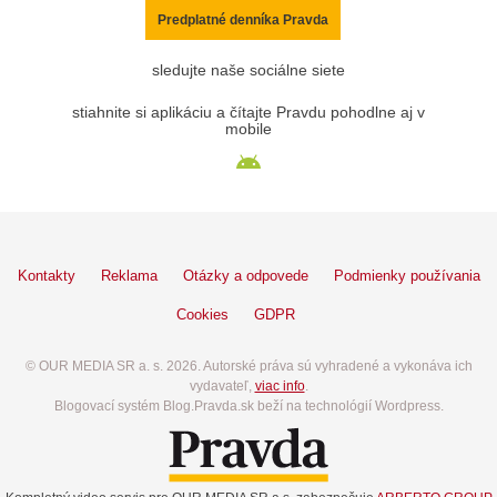
Predplatné denníka Pravda
sledujte naše sociálne siete
stiahnite si aplikáciu a čítajte Pravdu pohodlne aj v
mobile
Kontakty
Reklama
Otázky a odpovede
Podmienky používania
Cookies
GDPR
© OUR MEDIA SR a. s. 2026. Autorské práva sú vyhradené a vykonáva ich
vydavateľ,
viac info
.
Blogovací systém Blog.Pravda.sk beží na technológií Wordpress.