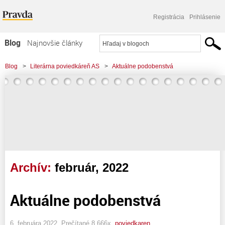
Registrácia
Prihlásenie
Blog
Najnovšie články
Najčítanejšie články
Blog
>
Literárna poviedkáreň AS
>
Aktuálne podobenstvá
Najkomentovanejšie články
Zoznam blogov
Komerčné blogy
Archív:
február, 2022
Aktuálne podobenstvá
6. februára 2022, Prečítané 8 666x,
poviedkaren