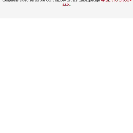
Kompletný video servis pre OUR MEDIA SR a.s. zabezpečuje
ARBERTO GROUP
s.r.o.
.