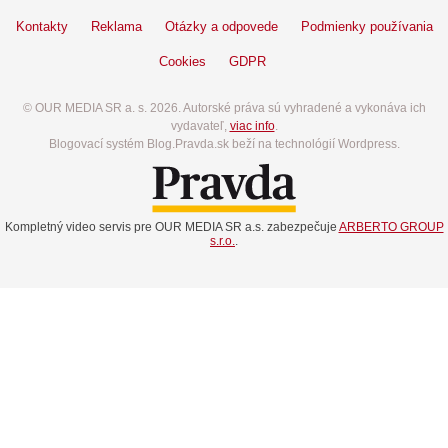
Kontakty
Reklama
Otázky a odpovede
Podmienky používania
Cookies
GDPR
© OUR MEDIA SR a. s. 2026. Autorské práva sú vyhradené a vykonáva ich
vydavateľ,
viac info
.
Blogovací systém Blog.Pravda.sk beží na technológií Wordpress.
Kompletný video servis pre OUR MEDIA SR a.s. zabezpečuje
ARBERTO GROUP
s.r.o.
.