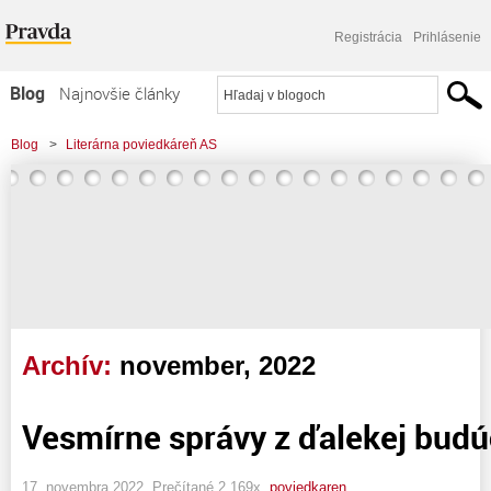
Registrácia
Prihlásenie
Blog
Najnovšie články
Najčítanejšie články
Blog
>
Literárna poviedkáreň AS
Najkomentovanejšie články
Zoznam blogov
Komerčné blogy
Archív:
november, 2022
Vesmírne správy z ďalekej budú
17. novembra 2022, Prečítané 2 169x,
poviedkaren