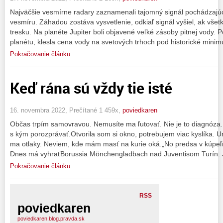
Najväčšie vesmírne radary zaznamenali tajomný signál pochádzajú
vesmíru. Záhadou zostáva vysvetlenie, odkiaľ signál vyšiel, ak vše
tresku. Na planéte Jupiter boli objavené veľké zásoby pitnej vody. 
planétu, klesla cena vody na svetových trhoch pod historické min
Pokračovanie článku
Keď rána sú vždy tie isté
16. novembra 2022, Prečítané 1 459x,
poviedkaren
Občas trpím samovravou. Nemusíte ma ľutovať. Nie je to diagnóza
s kým porozprávať.Otvorila som si okno, potrebujem viac kyslíka. U
ma otlaky. Neviem, kde mám masť na kurie oká.„No predsa v kúpeľni
Dnes má vyhraťBorussia Mönchengladbach nad Juventisom Turín. J
Pokračovanie článku
RSS
poviedkaren
poviedkaren.blog.pravda.sk