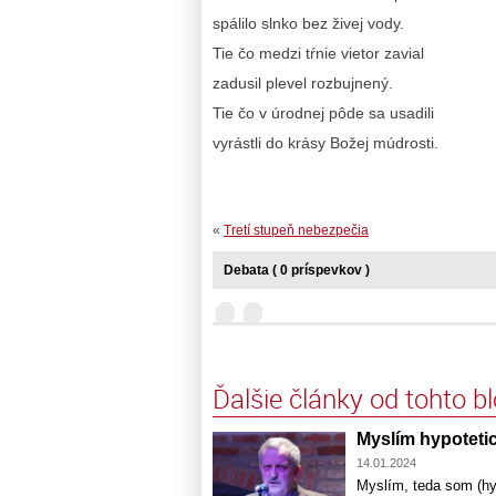
spálilo slnko bez živej vody.
Tie čo medzi tŕnie vietor zavial
zadusil plevel rozbujnený.
Tie čo v úrodnej pôde sa usadili
vyrástli do krásy Božej múdrosti.
«
Tretí stupeň nebezpečia
Debata ( 0 príspevkov )
Ďalšie články od tohto b
Myslím hypoteti
14.01.2024
Myslím, teda som (hy