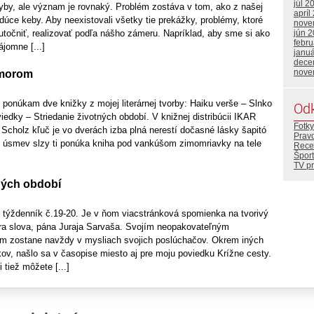
júl 2
dyby, ale význam je rovnaký. Problém zostáva v tom, ako z našej
apríl
dúce keby. Aby neexistovali všetky tie prekážky, problémy, ktoré
nove
jún 
utočniť, realizovať podľa nášho zámeru. Napríklad, aby sme si ako
febr
jomne [...]
janu
dece
nove
 morom
ponúkam dve knižky z mojej literárnej tvorby: Haiku verše – Slnko
Od
dky – Striedanie životných období. V knižnej distribúcii IKAR
Fotky
r Scholz kľuč je vo dverách izba plná nerestí dočasné lásky šapitó
Prav
ký úsmev slzy ti ponúka kniha pod vankúšom zimomriavky na tele
Rece
Šport
TV p
tných období
y týždenník č.19-20. Je v ňom viacstránková spomienka na tvorivý
ra slova, pána Juraja Sarvaša. Svojím neopakovateľným
om zostane navždy v mysliach svojich poslúchačov. Okrem iných
ov, našlo sa v časopise miesto aj pre moju poviedku Krížne cesty.
 tiež môžete [...]