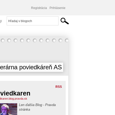
Registrácia
Prihlásenie
y
terárna poviedkáreň AS
RSS
viedkaren
dkaren.blog.pravda.sk
Len ďalšia Blog - Pravda
stránka