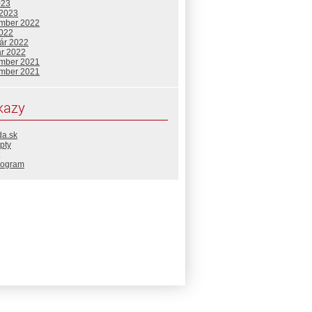
023
 2023
mber 2022
2022
uár 2022
ár 2022
mber 2021
mber 2021
kazy
da.sk
pty
rogram