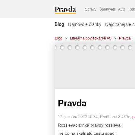
Správy
Športweb
Auto
Kok
Blog
Najnovšie články
Najčítanejšie č
Blog
>
Literárna poviedkáreň AS
>
Pravda
Pravda
17. januára 2022 10:54
, Prečítané 8 469x,
p
Rozsievač zrnká pravdy rozsieval.
Tie čo na skalnatú cestu spadli