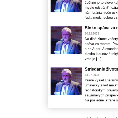
češtine je to slovo k
mysle odstrániť nežia
nám bránia niečo usk
ľudia medzi sebou vzá
Slnko spáva za
10.12.2023
Na dlhé zimné večery 
spáva za morom. Povie
s.r.o Autor: Alexande
tlieska klaunov širo
vrah je [...]
Striedanie živo
13.07.2023
Práve vyšiel Literárn
umelecký život majst
recitátorským prejav
zaujímavých príspevk
Na poslednej strane si