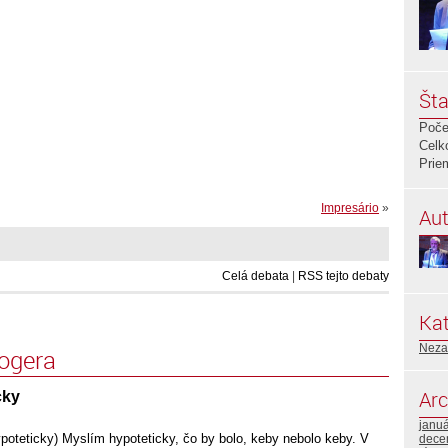
Šta
Poče
Celk
Prie
Impresário
»
Aut
Celá debata
|
RSS tejto debaty
Kat
Neza
logera
Arc
cky
janu
poteticky) Myslím hypoteticky, čo by bolo, keby nebolo keby. V
dece