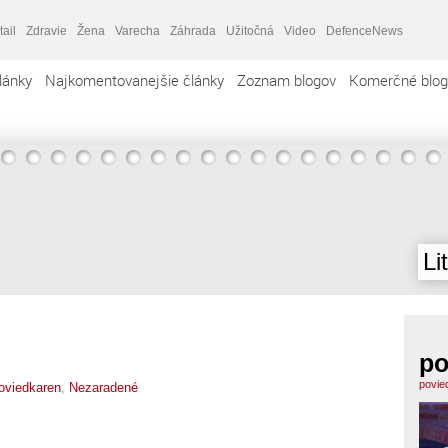
tail
Zdravie
Žena
Varecha
Záhrada
Užitočná
Video
DefenceNews
lánky
Najkomentovanejšie články
Zoznam blogov
Komerčné blog
Li
po
povie
oviedkaren
,
Nezaradené