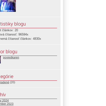
tistiky blogu
t článkov: 20
ová čítanosť: 96594x
merná čítanosť článkov: 4830x
or blogu
poviedkaren
egórie
radené
(20)
hív
ár 2024
mber 2023